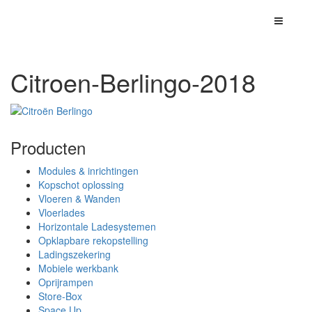
Navigati
openen
Citroen-Berlingo-2018
Producten
Modules & inrichtingen
Kopschot oplossing
Vloeren & Wanden
Vloerlades
Horizontale Ladesystemen
Opklapbare rekopstelling
Ladingszekering
Mobiele werkbank
Oprijrampen
Store-Box
Space Up