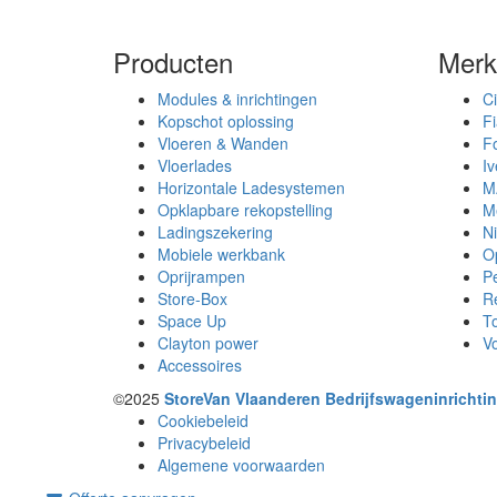
Producten
Merk
Modules & inrichtingen
Ci
Kopschot oplossing
Fi
Vloeren & Wanden
F
Vloerlades
I
Horizontale Ladesystemen
M
Opklapbare rekopstelling
M
Ladingszekering
N
Mobiele werkbank
O
Oprijrampen
P
Store-Box
R
Space Up
T
Clayton power
V
Accessoires
©2025
StoreVan Vlaanderen Bedrijfswageninrichti
Cookiebeleid
Privacybeleid
Algemene voorwaarden