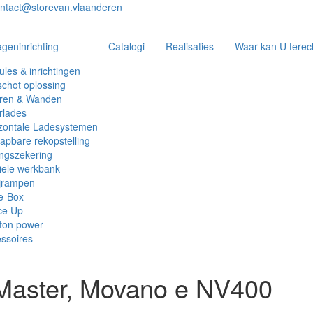
ntact@storevan.vlaanderen
geninrichting
Catalogi
Realisaties
Waar kan U terec
les & inrichtingen
chot oplossing
eren & Wanden
rlades
zontale Ladesystemen
apbare rekopstelling
ngszekering
ele werkbank
jrampen
e-Box
ce Up
ton power
ssoires
r Master, Movano e NV400