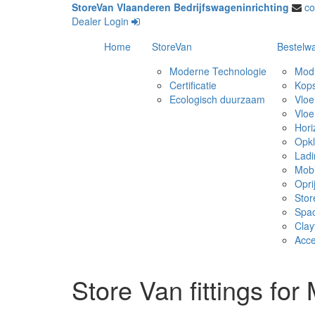
StoreVan Vlaanderen Bedrijfswageninrichting
co
Dealer Login
Home
StoreVan
Bestelwa
Moderne Technologie
Modu
Certificatie
Kops
Ecologisch duurzaam
Vlo
Vloe
Hori
Opkl
Ladi
Mobi
Opri
Stor
Spa
Clay
Acce
Store Van fittings fo